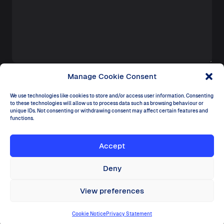
Manage Cookie Consent
We use technologies like cookies to store and/or access user information. Consenting
to these technologies will allow us to process data such as browsing behaviour or
unique IDs. Not consenting or withdrawing consent may affect certain features and
functions.
Dectar
Accept
Ireland
Dogpatch Labs, The CHQ Building, Customs House
Quay, Dublin D01 Y6H7
Deny
Italy
KmRosso, Via Stezzano 87, 24126 Bergamo
View preferences
© Dectar 2025
Registration Nº: 598914
VAT Nº:
3463752OH
Cookie Notice
Privacy Statement