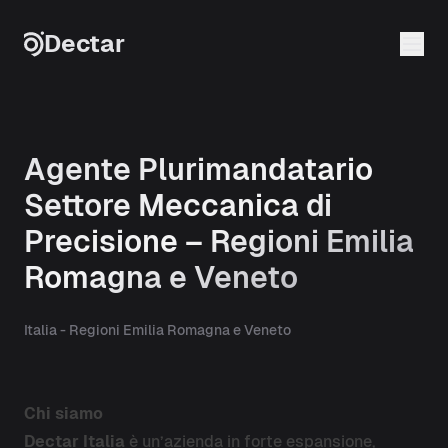
Skip to content
Dectar
Agente Plurimandatario
Settore Meccanica di
Precisione – Regioni Emilia
Romagna e Veneto
Italia - Regioni Emilia Romagna e Veneto
Chi siamo
Dectar Italia
è un’azienda in forte espansione,